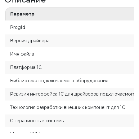
евизия 3.3
Параметр
евизия 2.2
евизия 2.5
ProgId
евизия 2.5
Версия драйвера
пользовательская печать
ногопользовательская печать
Имя файла
11
Платформа 1С
Библиотека подключаемого оборудования
11
Ревизия интерфейса 1C для драйверов подключаемого 
Технология разработки внешних компонент для 1С
Операционные системы
Модели ККМ