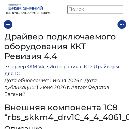
ТЕХНИЧЕСКАЯ ДОКУМЕНТАЦИЯ
Драйвер подключаемого
оборудования ККТ
Ревизия 4.4
>
СерверККМ V4
>
Интеграция с 1С
>
Драйверы
ии 2.2-4.4)
для 1С
Дата обновления:
1 июня 2026 г.
Дата
евизия 4.7
публикации:
1 июня 2026 г.
Автор:
Федотов
игураций 1С на базе БПО
Евгений
евизия 4.6
Внешняя компонента 1С8
Ревизия 4.4
“rbs_skkm4_drv1C_4_4_4061_05
евизия 4.1
евизия 3.4
Описание