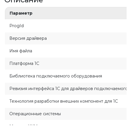
евизия 3.3
Параметр
евизия 2.2
евизия 2.5
ProgId
евизия 2.5
Версия драйвера
пользовательская печать
ногопользовательская печать
Имя файла
11
Платформа 1С
Библиотека подключаемого оборудования
11
Ревизия интерфейса 1C для драйверов подключаемого 
Технология разработки внешних компонент для 1С
Операционные системы
Модели ККМ