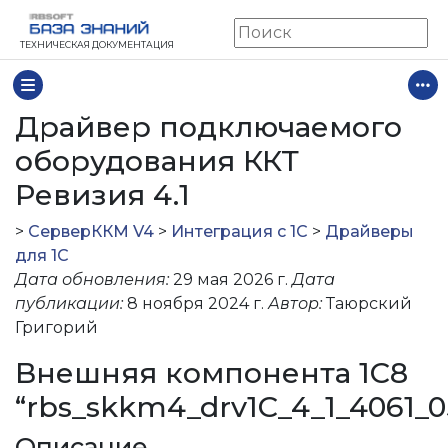
ТЕХНИЧЕСКАЯ ДОКУМЕНТАЦИЯ
Драйвер подключаемого
оборудования ККТ
Ревизия 4.1
>
СерверККМ V4
>
Интеграция с 1С
>
Драйверы
ии 2.2-4.4)
для 1С
Дата обновления:
29 мая 2026 г.
Дата
евизия 4.7
публикации:
8 ноября 2024 г.
Автор:
Таюрский
игураций 1С на базе БПО
Григорий
евизия 4.6
Внешняя компонента 1С8
евизия 4.4
“rbs_skkm4_drv1C_4_1_4061_05
евизия 4.1
евизия 3.4
Описание