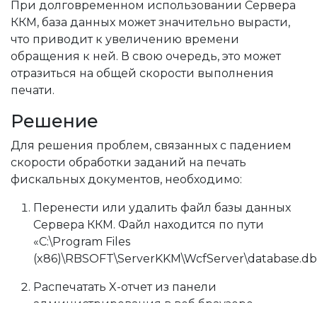
При долговременном использовании Сервера
ККМ, база данных может значительно вырасти,
что приводит к увеличению времени
обращения к ней. В свою очередь, это может
отразиться на общей скорости выполнения
печати.
Решение
Для решения проблем, связанных с падением
скорости обработки заданий на печать
фискальных документов, необходимо:
Перенести или удалить файл базы данных
 ККМ?
Сервера ККМ. Файл находится по пути
«Сервер КММ»
«C:\Program Files
(x86)\RBSOFT\ServerKKM\WcfServer\database.db
 на старых версиях сервера ККМ?
Распечатать X-отчет из панели
администрирования в веб браузере.