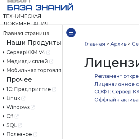
ТЕХНИЧЕСКАЯ
ДОКУМЕНТАЦИЯ
Главная страница
Наши Продукты
Главная
>
Архив
>
Се
СерверККМ V4
Лиценз
Медиадисплей
Мобильная торговля
Регламент откр
Прочее
Лицензионное 
1С: Предприятие
СОФТ: Сервер К
Linux
Оффлайн актива
Windows
C#
SQL
Полезное