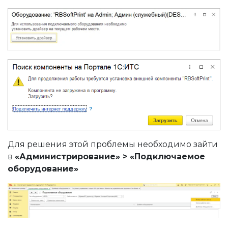
Для решения этой проблемы необходимо зайти
в
«Администрирование» > «Подключаемое
 ККМ?
оборудование»
«Сервер КММ»
 на старых версиях сервера ККМ?