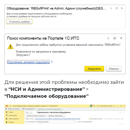
Для решения этой проблемы необходимо зайти
в
“НСИ и Администрирование”
>
 ККМ?
“Подключаемое оборудование”
«Сервер КММ»
 на старых версиях сервера ККМ?