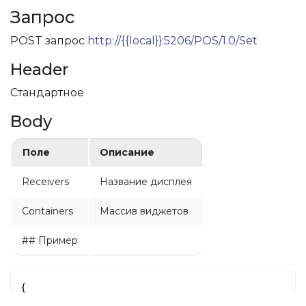
Запрос
 область
POST запрос
http://{{local}}:5206/POS/1.0/Set
о на весь экран
Header
й теме
Стандартное
рограммы
Body
Поле
Описание
Receivers
Название дисплея
 экрана
Containers
Массив виджетов
## Пример
{
"Receivers"
:
[