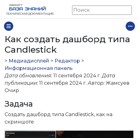
ТЕХНИЧЕСКАЯ ДОКУМЕНТАЦИЯ
Как создать дашборд типа
Как создать дашборд типа Candlestick
Задача
Candlestick
Порядок действий
>
Медиадисплей
>
Редактор
>
Запрос
Информационная панель
Результат
Дата обновления:
11 сентября 2024 г.
Дата
публикации:
11 сентября 2024 г.
Автор:
Жамсуев
Очир
Задача
Cоздать дашборд типа Candlestick, как на
скриншоте