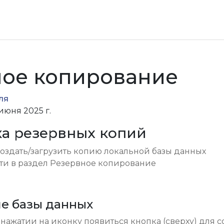
ное копирование
ля
июня 2025 г.
зка резервных копий
создать/загрузить копию локальной базы данных
обильной торговли
ти в раздел Резервное копирование
ние базы данных
 нажатии на иконку появиться кнопка (сверху) для 