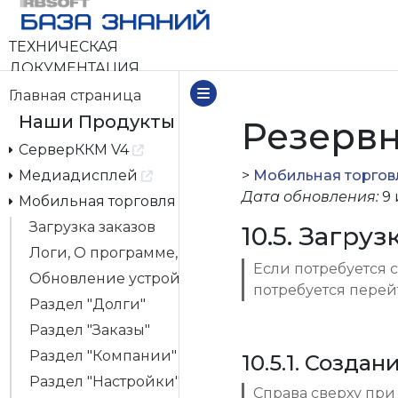
ТЕХНИЧЕСКАЯ
ДОКУМЕНТАЦИЯ
Главная страница
Наши Продукты
Резерв
СерверККМ V4
Медиадисплей
>
Мобильная торгов
Дата обновления:
9 
Мобильная торговля
Загрузка заказов
10.5. Загру
Логи, О программе, Выход из аккаунта
Если потребуется 
Обновление устройства и первичный запуск М
потребуется перей
Раздел "Долги"
Раздел "Заказы"
Раздел "Компании"
10.5.1. Созда
Раздел "Настройки"
Справа сверху при