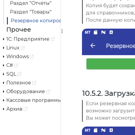
Раздел "Отчёты"
Копия будет сохран
Раздел "Товары"
для справочников,
После данную коп
Резервное копирование
Прочее
1С: Предприятие
Linux
Windows
C#
SQL
Полезное
Оборудование
10.5.2. Загру
Кассовые программы
Если резервная ко
Архив
возможно загрузит
Вы может посмотре