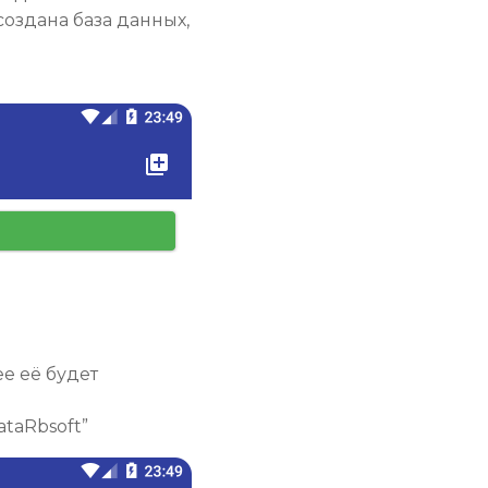
создана база данных,
е её будет
taRbsoft”