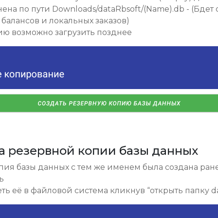
ена по пути Downloads/dataRbsoft/(Name).db - (Бдет 
 балансов и локальных заказов)
ию возможно загрузить позднее
зка резервной копии базы данных
пия базы данных с тем же именем была создана ране
ь
ть её в файловой система кликнув “открыть папку da