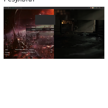
 область
о на весь экран
й теме
рограммы
 экрана