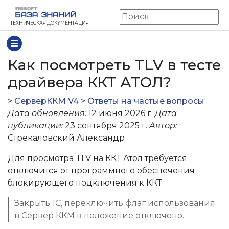
ТЕХНИЧЕСКАЯ ДОКУМЕНТАЦИЯ
Как посмотреть TLV в тесте
драйвера ККТ АТОЛ?
>
СерверККМ V4
>
Ответы на частые вопросы
Дата обновления:
12 июня 2026 г.
Дата
публикации:
23 сентября 2025 г.
Автор:
Стрекаловский Александр
Для просмотра TLV на ККТ Атол требуется
Л?
отключится от программного обеспечения
да смена была успешно открыта в Сервер ККМ, но не 
блокирующего подключения к ККТ
Закрыть 1С, переключить флаг использования
в Сервер ККМ в положение отключено.