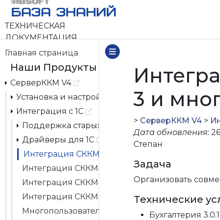
ТЕХНИЧЕСКАЯ
ДОКУМЕНТАЦИЯ
Главная страница
Наши Продукты
Интегра
СерверККМ V4
3 и мно
Установка и настройка
Интеграция с 1С
>
СерверККМ V4
>
Ин
Поддержка старых драйверов ККТ для 1С (ревиз
Дата обновления:
26
Драйверы для 1С
Степан
Интеграция СККМ4 в 1С Бухгалтерия 3 и много
Задача
Интеграция СККМ4 в 1С Розница 3 / УНФ 3 и м
Организовать совмес
Интеграция СККМ4 в 1С Управление торговлей 
Интеграция СККМ4 с 1С УТ10.3
Технические ус
Многопользовательская печать чеков в 1С.
Бухгалтерия 3.0.1