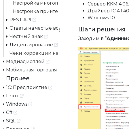
Настройка многопользовательской печати в УТ
Сервер ККМ 4.06
Драйвер 1С 4.1.4
Настройка принтера чеков
Windows 10
REST API
Ответы на частые вопросы
Шаги решения
Честный знак
Заходим в “
Админис
Лицензирование
Чеки коррекции на разных ффд
Медиадисплей
Мобильная торговля
Прочее
1С: Предприятие
Linux
Windows
C#
SQL