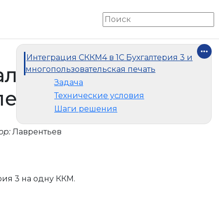
Интеграция СККМ4 в 1С Бухгалтерия 3 и
алтерия
многопользовательская печать
Задача
печать
Технические условия
Шаги решения
ор:
Лаврентьев
рия 3 на одну ККМ.