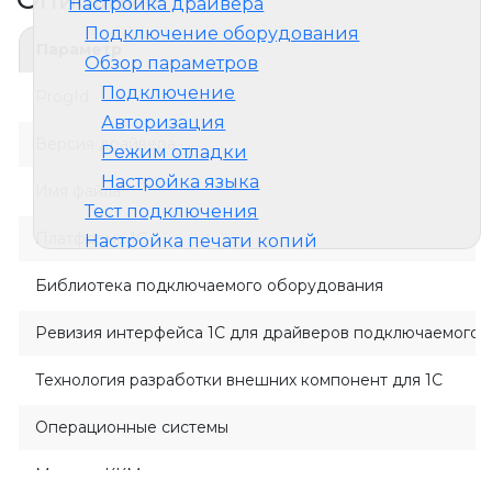
Настройка драйвера
евизия 3.3
Подключение оборудования
Параметр
евизия 2.2
Обзор параметров
евизия 2.5
Подключение
ProgId
евизия 2.5
Авторизация
Версия драйвера
пользовательская печать
Режим отладки
ногопользовательская печать
Настройка языка
Имя файла
Тест подключения
11
Платформа 1С
Настройка печати копий
Библиотека подключаемого оборудования
11
Ревизия интерфейса 1C для драйверов подключаемого 
Технология разработки внешних компонент для 1С
Операционные системы
Модели ККМ